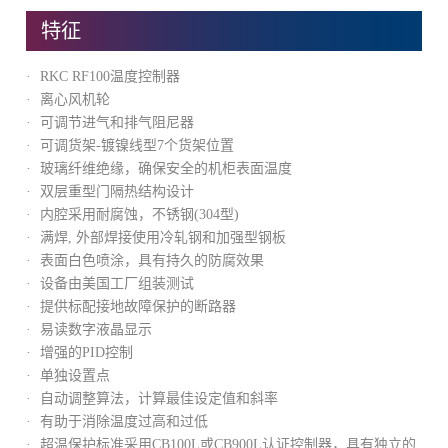
特征
RKC RF100温度控制器
离心风机轮
可调节进气和排气阻尼器
可调货架-镀镍线型7个货架位置
玻璃纤维绝缘，确保安全的机柜表面温度
双层重型门隔热结构设计
内腔采用耐腐蚀，不锈钢(304型)
满焊, 外部焊接使用冷轧钢和加强型钢板
表面白色喷涂，具有持久的防腐效果
设备由美国工厂组装测试
提供标配接地故障保护的断路器
易读数字液晶显示
增强的PID控制
单独设置点
自动调整算法，计算最佳设定值和斜率
有助于消除温度过高和过低
超温保护标准采用CB100L或CB900L认证控制器，具有独立的