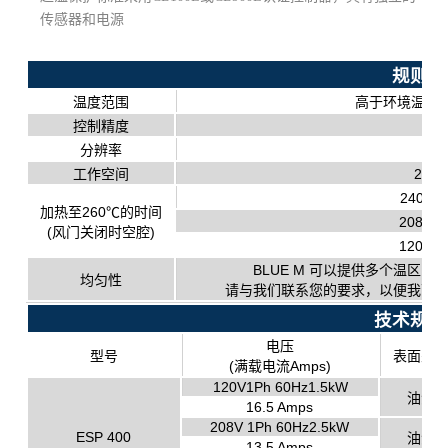
传感器和电源
规则
温度范围
高于环境温度15°C
控制精度
+/-
分辨率
工作空间
2.8
240V
加热至260℃的时间
208V
(风门关闭时空腔)
120V
BLUE M 可以提供多个温区
均匀性
请与我们联系您的要求，以便我可
技术规则
电压
型号
表面处
(满载电流Amps)
120V1Ph 60Hz1.5kW
油漆
16.5 Amps
208V 1Ph 60Hz2.5kW
ESP 400
油漆
13.5 Amps