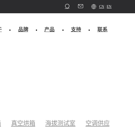
CN
EN
于
品牌
产品
支持
联系
箱
真空烘箱
海拔测试室
空调供应系统